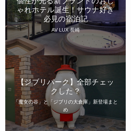
個性が光る新ブランドのおし
ゃれホテル誕生！サウナ好き
必見の宿泊記
AV LUX 長崎
【ジブリパーク】全部チェッ
クした？
「魔女の谷」と「ジブリの大倉庫」新登場まと
め