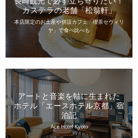
長崎観光で必ず立ち寄りたい！
カステラの老舗「松翁軒」
本店限定のお土産や併設カフェ「喫茶セヴィリ
ヤ」で食べ比べも
アートと音楽を軸に生まれた
ホテル「エースホテル京都」宿
泊記
Ace Hotel Kyoto