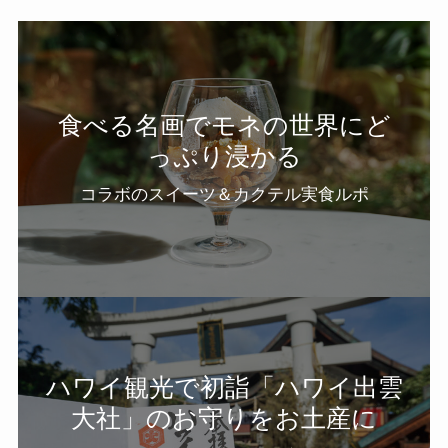
食べる名画でモネの世界にど
っぷり浸かる
コラボのスイーツ＆カクテル実食ルポ
ハワイ観光で初詣「ハワイ出雲
大社」のお守りをお土産に