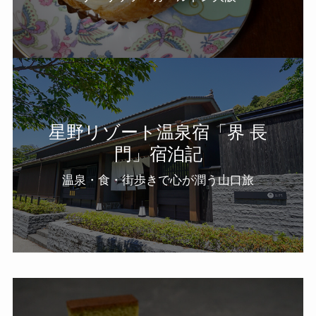
星野リゾート温泉宿「界 長
門」宿泊記
温泉・食・街歩きで心が潤う山口旅