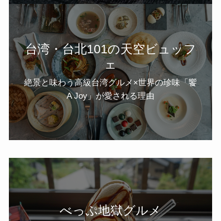
台湾・台北101の天空ビュッフ
ェ
絶景と味わう高級台湾グルメ×世界の珍味「饗
A Joy」が愛される理由
べっぷ地獄グルメ