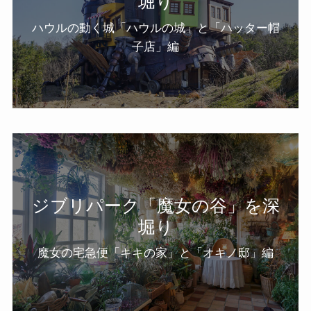
堀り
ハウルの動く城「ハウルの城」と「ハッター帽
子店」編
ジブリパーク「魔女の谷」を深
堀り
魔女の宅急便「キキの家」と「オキノ邸」編