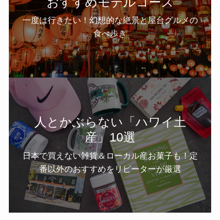
おすすめモデルコース
一度は行きたい！幻想的な絶景と屋台グルメの
食べ歩き
人とかぶらない「ハワイ土
産」10選
日本で買えない雑貨＆ローカル産お菓子も！定
番以外のおすすめをリピーターが厳選