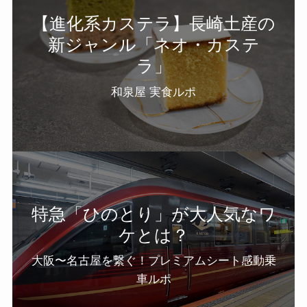
【進化系カステラ】長崎土産の
新ジャンル「ネオ・カステ
ラ」
和泉屋 実食ルポ
特急「ひのとり」が大人気なワ
ケとは？
大阪〜名古屋を繋ぐ！プレミアムシート感動乗
車ルポ