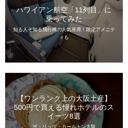
ハワイアン航空「11列目」に
乗ってみた
知る人ぞ知る飛行機の人気座席！限定アメニテ
ィも
【ワンランク上の大阪土産】
500円で買える憧れホテルのス
イーツ8選
ザ・リッツ・カールトン大阪